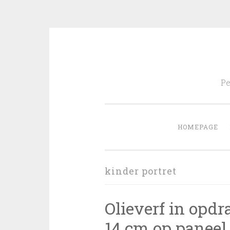
Skip
to
Pe
content
HOMEPAGE
kinder portret
Olieverf in opdr
14 cm op paneel